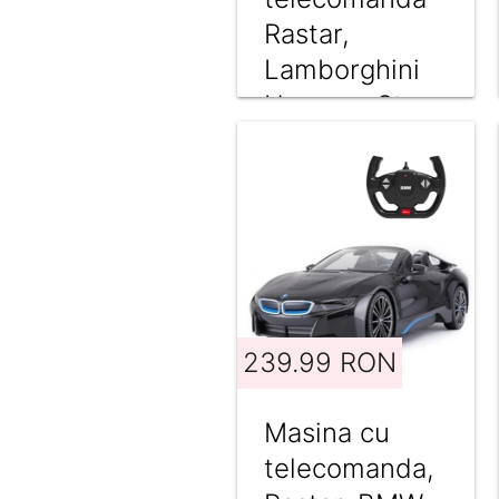
Rastar,
Lamborghini
Huracan Sto,
1:14, Verde
239.99 RON
Masina cu
telecomanda,