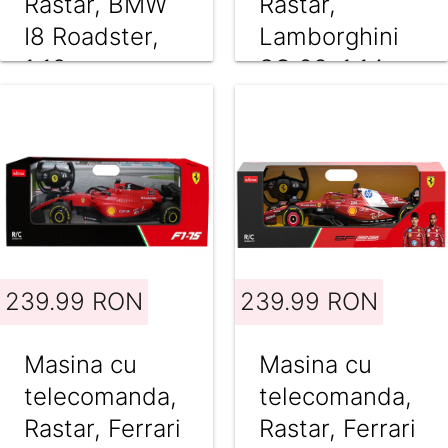
Rastar, BMW
Rastar,
I8 Roadster,
Lamborghini
1:12,
SC 63, 1:14
Portocaliu
239.99 RON
239.99 RON
Masina cu
Masina cu
telecomanda,
telecomanda,
Rastar, Ferrari
Rastar, Ferrari