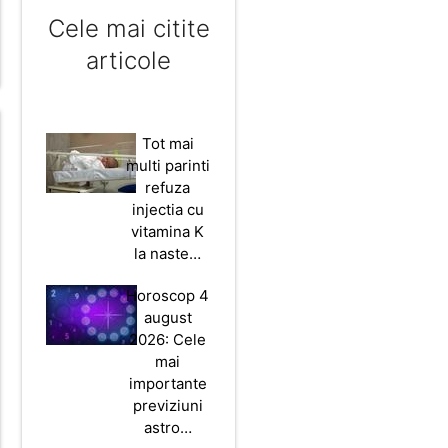
Cele mai citite
articole
Tot mai
multi parinti
refuza
injectia cu
vitamina K
la naste…
Horoscop 4
august
2026: Cele
mai
importante
previziuni
astro…