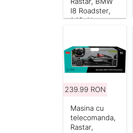
Rastar, BMW
I8 Roadster,
1:12, Negru
239.99 RON
Masina cu
telecomanda,
Rastar,