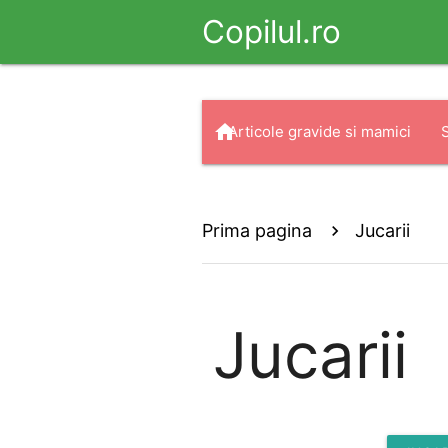
Copilul.ro
home
Articole gravide si mamici
arrow_drop_down
search
Haine
Prima pagina
Jucarii
Jucarii