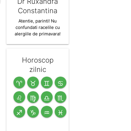
Dr Ruxandra
Constantina
Atentie, parinti! Nu
confundati racelile cu
alergiile de primavara!
Horoscop
zilnic
♈
♉
♊
♋
♌
♍
♎
♏
♐
♑
♒
♓