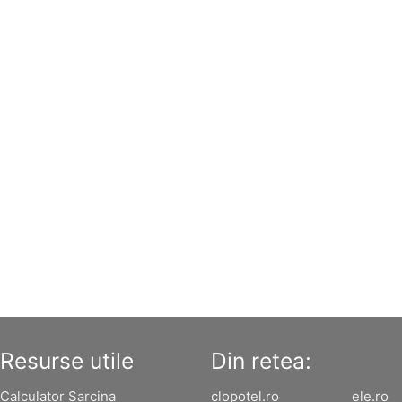
Resurse utile
Din retea:
Calculator Sarcina
clopotel.ro
ele.ro