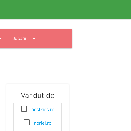
drop_down
arrow_drop_down
Jucarii
Vandut de
bestkids.ro
noriel.ro