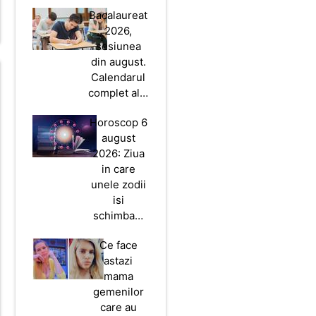
Bacalaureat
2026,
sesiunea
din august.
Calendarul
complet al…
Horoscop 6
august
2026: Ziua
in care
unele zodii
isi
schimba…
Ce face
astazi
mama
gemenilor
care au