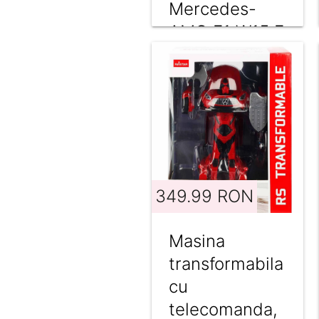
Mercedes-
AMG F1 W15 E
Performance,
1:12
349.99 RON
Masina
transformabila
cu
telecomanda,