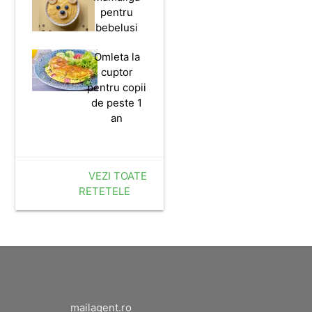
pentru
bebelusi
Omleta la
cuptor
pentru copii
de peste 1
an
VEZI TOATE
RETETELE
mailagent.ro