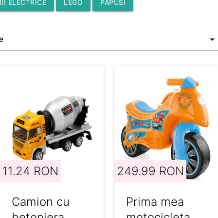
II ELECTRICE
LEGO
PAPUSI
11.24 RON
249.99 RON
Camion cu
Prima mea
betoniera,
motocicleta,