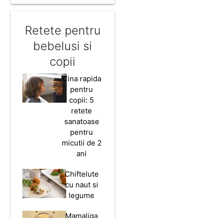
Retete pentru
bebelusi si
copii
Cina rapida
pentru
copii: 5
retete
sanatoase
pentru
micutii de 2
ani
Chiftelute
cu naut si
legume
Mamaliga