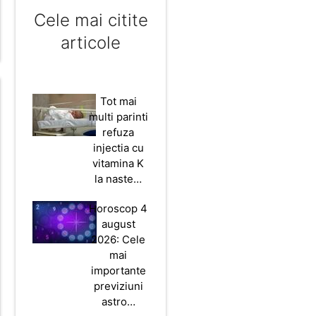
Cele mai citite
articole
Tot mai
multi parinti
refuza
injectia cu
vitamina K
la naste…
Horoscop 4
august
2026: Cele
mai
importante
previziuni
astro…