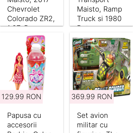
Chevrolet
Maisto, Ramp
Colorado ZR2,
Truck si 1980
1:27, Rosu
Datsun
280ZX, 1:64
129.99 RON
369.99 RON
Papusa cu
Set avion
accesorii
militar cu