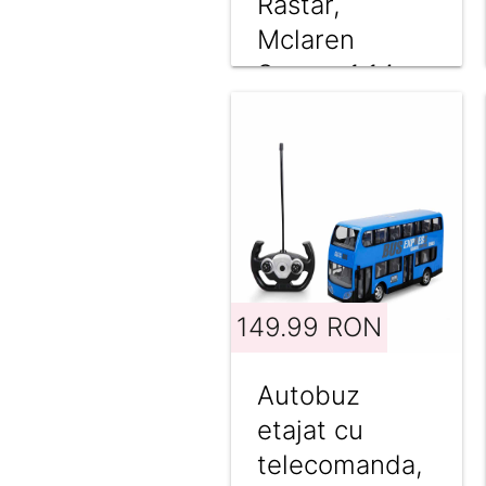
Rastar,
Mclaren
Senna, 1:14,
Alb
149.99 RON
Autobuz
etajat cu
telecomanda,