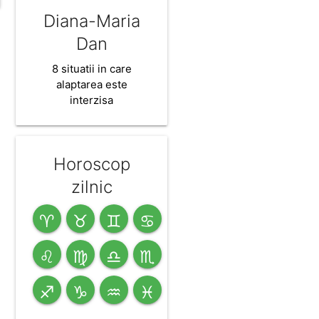
Diana-Maria
Dan
8 situatii in care
alaptarea este
interzisa
Horoscop
zilnic
♈
♉
♊
♋
♌
♍
♎
♏
♐
♑
♒
♓