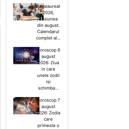
Bacalaureat
2026,
sesiunea
din august.
Calendarul
complet al…
Horoscop 6
august
2026: Ziua
in care
unele zodii
isi
schimba…
Horoscop 7
august
2026: Zodia
care
primeste o