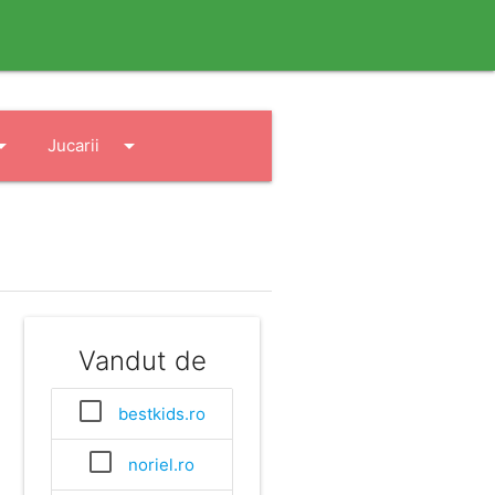
drop_down
arrow_drop_down
Jucarii
Vandut de
bestkids.ro
noriel.ro