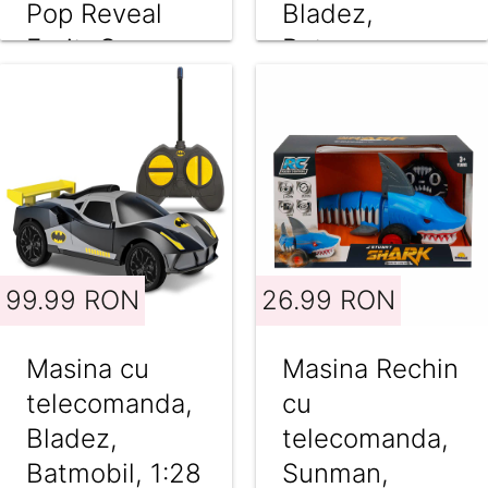
Pop Reveal
Bladez,
Fruit, Capsuna
Batman vs
si Lamaie, 8
Joker
surprize,
HNW41
99.99 RON
26.99 RON
Masina cu
Masina Rechin
telecomanda,
cu
Bladez,
telecomanda,
Batmobil, 1:28
Sunman,