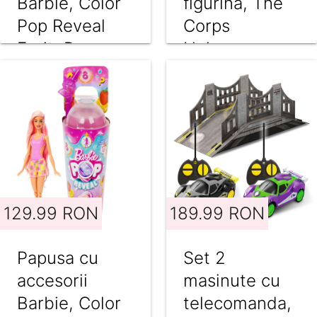
Barbie, Color
figurina, The
Pop Reveal
Corps
Fruit, Pepene,
Universe,
8 surprize,
Lanard Toys,
HNW43
Beast Bomber
129.99 RON
189.99 RON
Papusa cu
Set 2
accesorii
masinute cu
Barbie, Color
telecomanda,