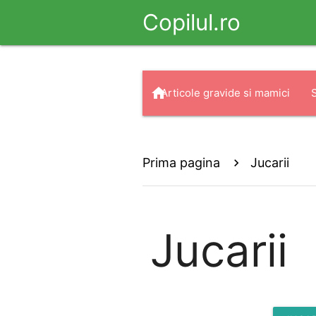
Copilul.ro
home
Articole gravide si mamici
arrow_drop_down
search
Haine
Prima pagina
Jucarii
Jucarii