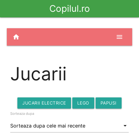
Copilul.ro
home
menu
Jucarii
JUCARII ELECTRICE
LEGO
PAPUSI
Sorteaza dupa