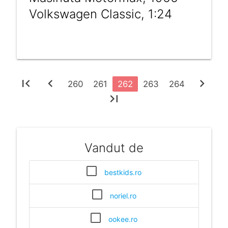
Volkswagen Classic, 1:24
first_page
chevron_left
chevron_right
260
261
262
263
264
last_page
Vandut de
bestkids.ro
noriel.ro
ookee.ro