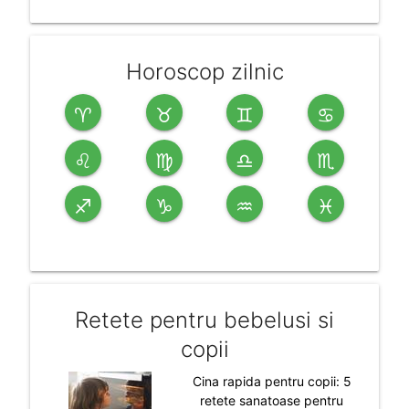
Horoscop zilnic
♈
♉
♊
♋
♌
♍
♎
♏
♐
♑
♒
♓
Retete pentru bebelusi si
copii
Cina rapida pentru copii: 5
retete sanatoase pentru