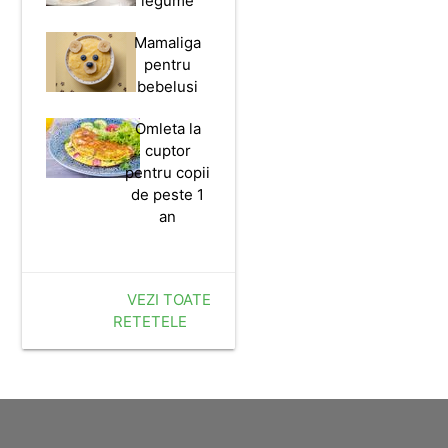
legume
Mamaliga
pentru
bebelusi
Omleta la
cuptor
pentru copii
de peste 1
an
VEZI TOATE
RETETELE