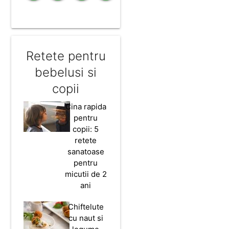
Retete pentru
bebelusi si
copii
Cina rapida
pentru
copii: 5
retete
sanatoase
pentru
micutii de 2
ani
Chiftelute
cu naut si