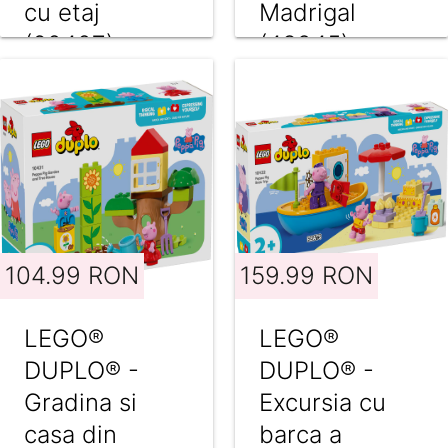
cu etaj
Madrigal
(60407)
(43245)
104.99 RON
159.99 RON
LEGO®
LEGO®
DUPLO® -
DUPLO® -
Gradina si
Excursia cu
casa din
barca a