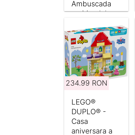
Ambuscada
pe Mandalore
(75373)
234.99 RON
LEGO®
DUPLO® -
Casa
aniversara a