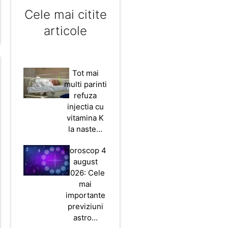
Cele mai citite
articole
Tot mai
multi parinti
refuza
injectia cu
vitamina K
la naste…
Horoscop 4
august
2026: Cele
mai
importante
previziuni
astro…