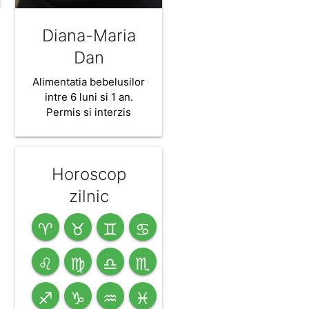
Diana-Maria
Dan
Alimentatia bebelusilor
intre 6 luni si 1 an.
Permis si interzis
Horoscop
zilnic
♈
♉
♊
♋
♌
♍
♎
♏
♐
♑
♒
♓