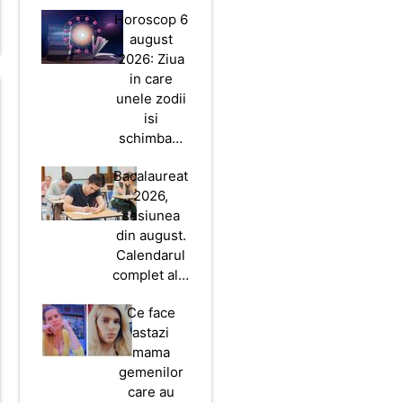
Horoscop 6
august
2026: Ziua
in care
unele zodii
isi
schimba…
Bacalaureat
2026,
sesiunea
din august.
Calendarul
complet al…
Ce face
astazi
mama
gemenilor
care au