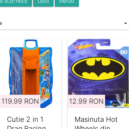
II ELECTRICE
LEGO
PAPUSI
119.99 RON
12.99 RON
Cutie 2 in 1
Masinuta Hot
Drag Racing
Wheels din