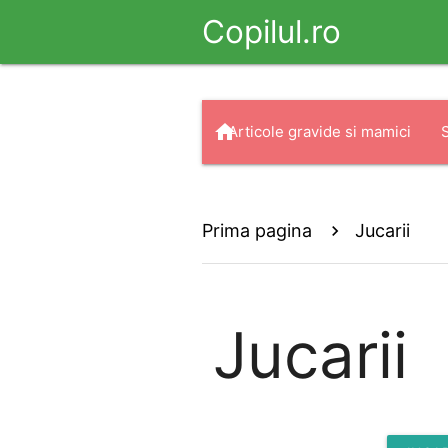
Copilul.ro
home
Articole gravide si mamici
arrow_drop_down
search
Haine
Prima pagina
Jucarii
Jucarii