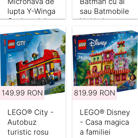
Micronava de
Batman cu al
lupta Y-Winga
sau Batmobile
Capitanului
Vs Harley
Rex (75391)
Quinnsi Mr.
Freeze
(76274)
149.99 RON
819.99 RON
LEGO® City -
LEGO® Disney
Autobuz
- Casa magica
turistic rosu
a familiei