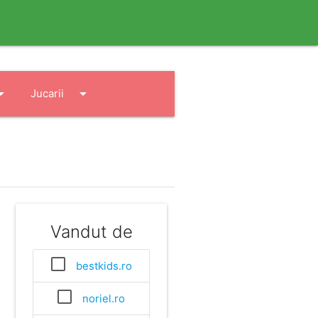
drop_down
arrow_drop_down
Jucarii
Vandut de
bestkids.ro
noriel.ro