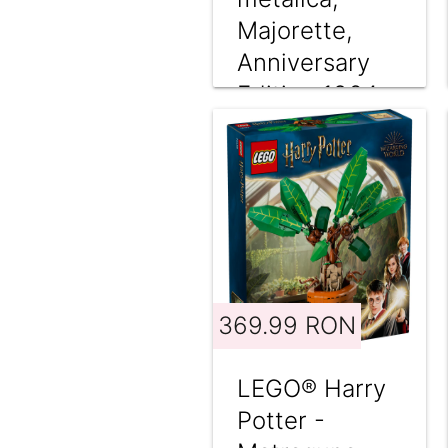
Majorette,
Anniversary
Edition 1964-
2024, Alb
369.99 RON
LEGO® Harry
Potter -