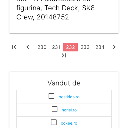
figurina, Tech Deck, SK8
Crew, 20148752
first_page
chevron_left
chevron_right
230
231
232
233
234
last_page
Vandut de
bestkids.ro
noriel.ro
ookee.ro