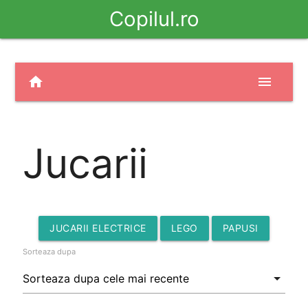
Copilul.ro
home
menu
Jucarii
JUCARII ELECTRICE
LEGO
PAPUSI
Sorteaza dupa