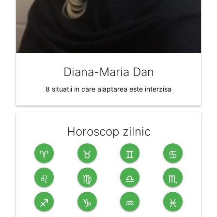
Diana-Maria Dan
8 situatii in care alaptarea este interzisa
Horoscop zilnic
♈
♉
♊
♋
♌
♍
♎
♏
♐
♑
♒
♓