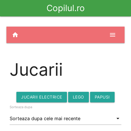
Copilul.ro
home
menu
Jucarii
JUCARII ELECTRICE
LEGO
PAPUSI
Sorteaza dupa