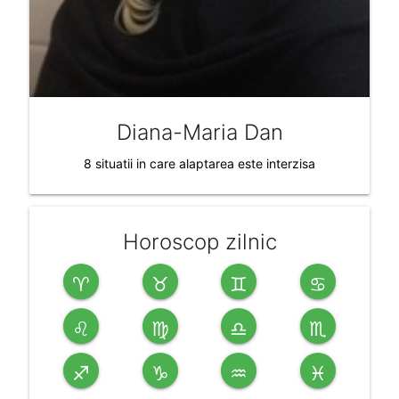
Diana-Maria Dan
8 situatii in care alaptarea este interzisa
Horoscop zilnic
♈
♉
♊
♋
♌
♍
♎
♏
♐
♑
♒
♓