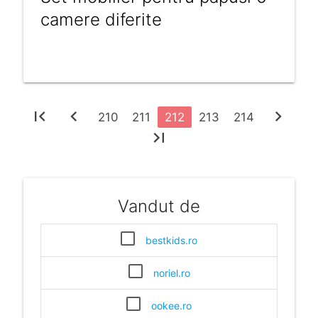
camere diferite
first_page
chevron_left
chevron_right
210
211
212
213
214
last_page
Vandut de
bestkids.ro
noriel.ro
ookee.ro