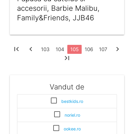
accesorii, Barbie Malibu,
Family&Friends, JJB46
first_page
chevron_left
chevron_right
103
104
105
106
107
last_page
Vandut de
bestkids.ro
noriel.ro
ookee.ro