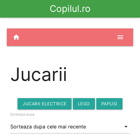
Copilul.ro
home
menu
Jucarii
JUCARII ELECTRICE
LEGO
PAPUSI
Sorteaza dupa