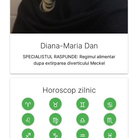
Diana-Maria Dan
SPECIALISTUL RASPUNDE: Regimul alimentar
dupa extirparea diverticului Meckel
Horoscop zilnic
♈
♉
♊
♋
♌
♍
♎
♏
♐
♑
♒
♓