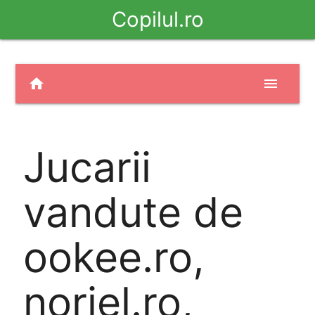
Copilul.ro
home
menu
Jucarii
vandute de
ookee.ro,
noriel.ro,