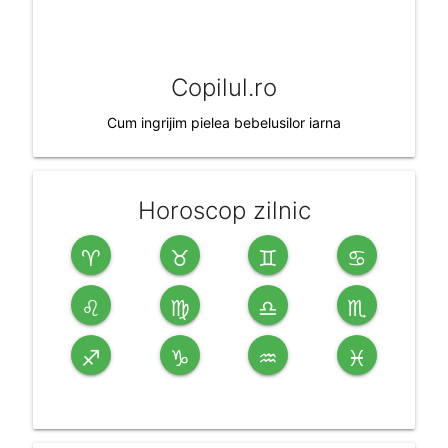
Copilul.ro
Cum ingrijim pielea bebelusilor iarna
Horoscop zilnic
♈
♉
♊
♋
♌
♍
♎
♏
♐
♑
♒
♓