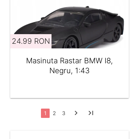
24.99 RON
Masinuta Rastar BMW I8,
Negru, 1:43
chevron_right
last_page
1
2
3