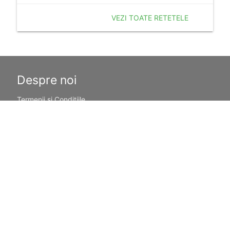
VEZI TOATE RETETELE
Despre noi
Termenii si Conditiile
Politica de Confidentialitate
Politica de Cookie
Publicitate
Resurse utile
Calculator Sarcina
Sarcina pe saptamani
Povesti pentru copii
Nume de fete
Nume de baieti