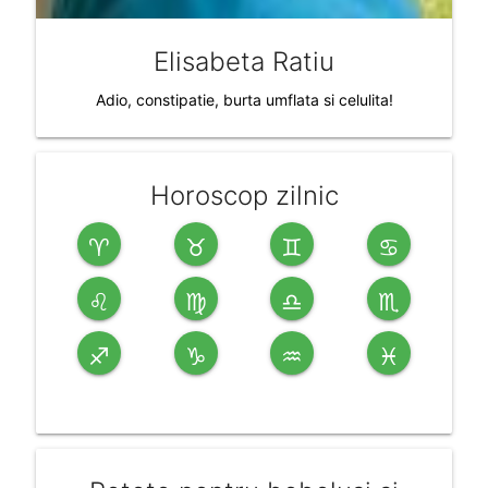
Elisabeta Ratiu
Adio, constipatie, burta umflata si celulita!
Horoscop zilnic
♈
♉
♊
♋
♌
♍
♎
♏
♐
♑
♒
♓