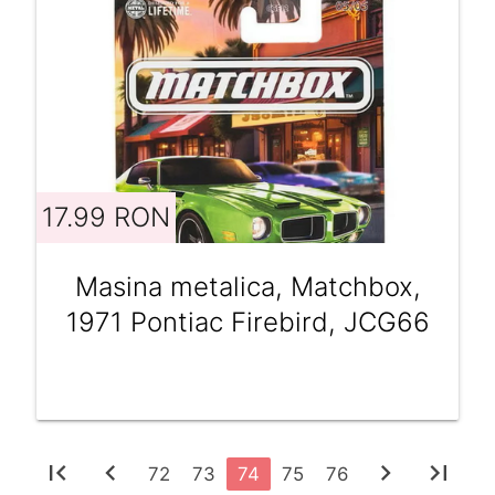
17.99 RON
Masina metalica, Matchbox,
1971 Pontiac Firebird, JCG66
first_page
chevron_left
chevron_right
last_page
72
73
74
75
76