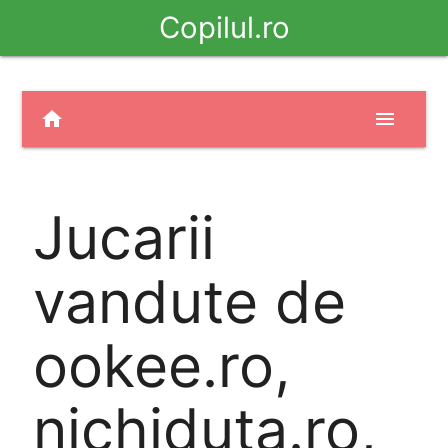
Copilul.ro
home
menu
Jucarii
vandute de
ookee.ro,
nichiduta.ro,