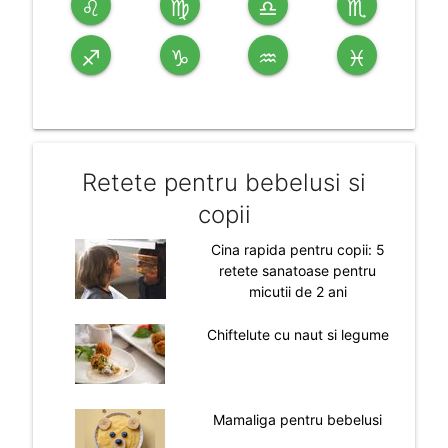
♌
♍
♎
♏
♐
♑
♒
♓
Retete pentru bebelusi si
copii
Cina rapida pentru copii: 5
retete sanatoase pentru
micutii de 2 ani
Chiftelute cu naut si legume
Mamaliga pentru bebelusi