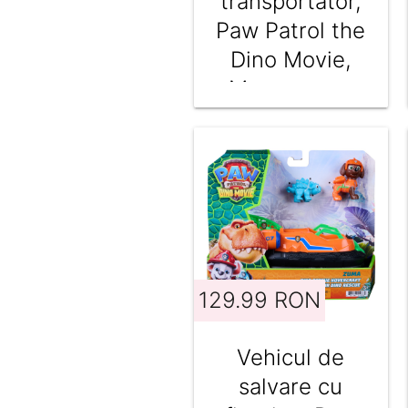
transportator,
Paw Patrol the
Dino Movie,
Megasaurus
Dino,
6075939
129.99 RON
Vehicul de
salvare cu