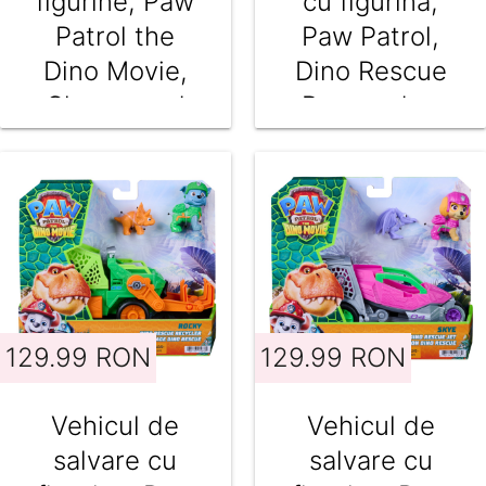
figurine, Paw
cu figurina,
Patrol the
Paw Patrol,
Dino Movie,
Dino Rescue
Chomp and
Responder,
Rescue
Marshall,
Bulldozer,
6076167
6075978
129.99 RON
129.99 RON
Vehicul de
Vehicul de
salvare cu
salvare cu