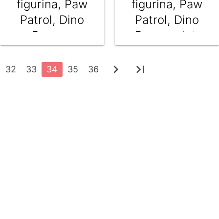
figurina, Paw
figurina, Paw
Patrol, Dino
Patrol, Dino
Rescue
Rescue Jet,
Recycler,
Skye,
Rocky,
6075758
chevron_right
last_page
32
33
34
35
36
6075772