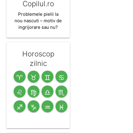
Copilul.ro
Problemele pielii la
nou nascuti – motiv de
ingrijorare sau nu?
Horoscop
zilnic
♈
♉
♊
♋
♌
♍
♎
♏
♐
♑
♒
♓