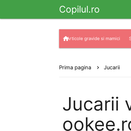
Copilul.ro
home
Articole gravide si mamici
arrow_drop_down
search
Haine
Prima pagina
Jucarii
Jucarii
v
ookee.ro