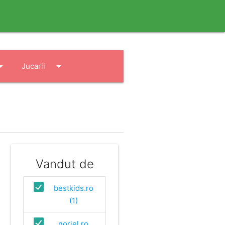
drop_down
arrow_drop_down
Jucarii
Vandut de
bestkids.ro
(1)
noriel.ro