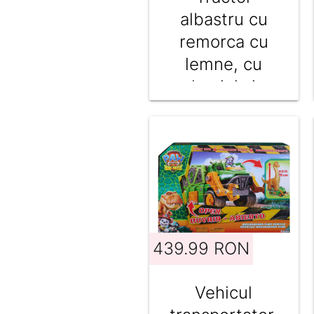
albastru cu
remorca cu
lemne, cu
lumini si
sunete, Maxx
Wheels, 44
cm
439.99 RON
Vehicul