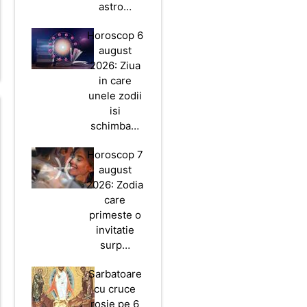
astro…
Horoscop 6
august
2026: Ziua
in care
unele zodii
isi
schimba…
Horoscop 7
august
2026: Zodia
care
primeste o
invitatie
surp…
Sarbatoare
cu cruce
rosie pe 6