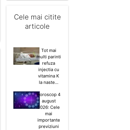
Cele mai citite
articole
Tot mai
multi parinti
refuza
injectia cu
vitamina K
la naste…
Horoscop 4
august
2026: Cele
mai
importante
previziuni