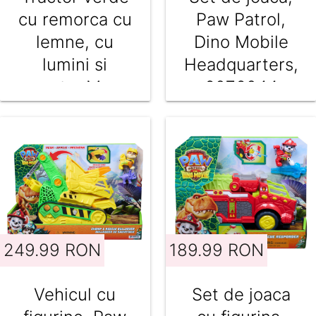
cu remorca cu
Paw Patrol,
lemne, cu
Dino Mobile
lumini si
Headquarters,
sunete, Maxx
6076044
Wheels, 44
cm
249.99 RON
189.99 RON
Vehicul cu
Set de joaca