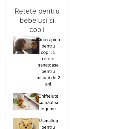
Retete pentru
bebelusi si
copii
Cina rapida
pentru
copii: 5
retete
sanatoase
pentru
micutii de 2
ani
Chiftelute
cu naut si
legume
Mamaliga
pentru