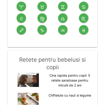
♈
♉
♊
♋
♌
♍
♎
♏
♐
♑
♒
♓
Retete pentru bebelusi si
copii
Cina rapida pentru copii: 5
retete sanatoase pentru
micutii de 2 ani
Chiftelute cu naut si legume