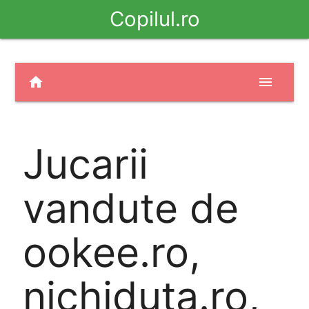
Copilul.ro
home
menu
Jucarii
vandute de
ookee.ro,
nichiduta.ro,