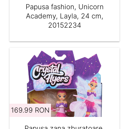
Papusa fashion, Unicorn
Academy, Layla, 24 cm,
20152234
169.99 RON
Papusa zana zburatoare,