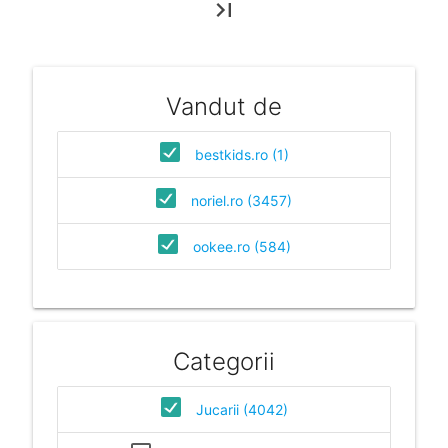
last_page
Vandut de
bestkids.ro (1)
noriel.ro (3457)
ookee.ro (584)
Categorii
Jucarii (4042)