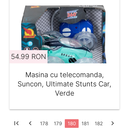
54.99 RON
Masina cu telecomanda,
Suncon, Ultimate Stunts Car,
Verde
first_page
chevron_left
chevron_right
178
179
180
181
182