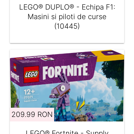
LEGO® DUPLO® - Echipa F1:
Masini si piloti de curse
(10445)
209.99 RON
LEGO® Fortnite - Supply