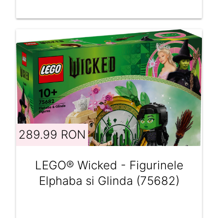
289.99 RON
LEGO® Wicked - Figurinele
Elphaba si Glinda (75682)