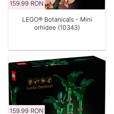
159.99 RON
LEGO® Botanicals - Mini
orhidee (10343)
159.99 RON