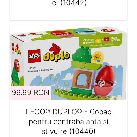
lei (10442)
99.99 RON
LEGO® DUPLO® - Copac
pentru contrabalanta si
stivuire (10440)