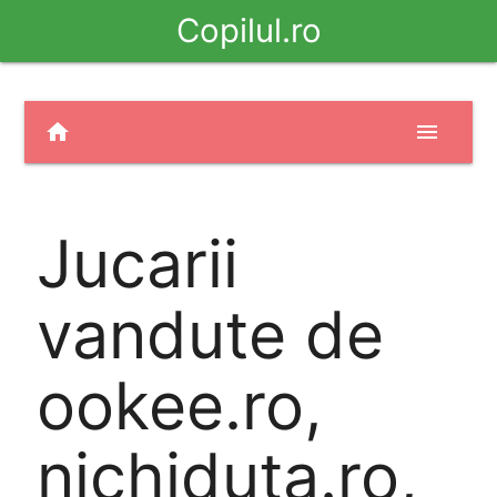
Copilul.ro
home
menu
Jucarii
vandute de
ookee.ro,
nichiduta.ro,