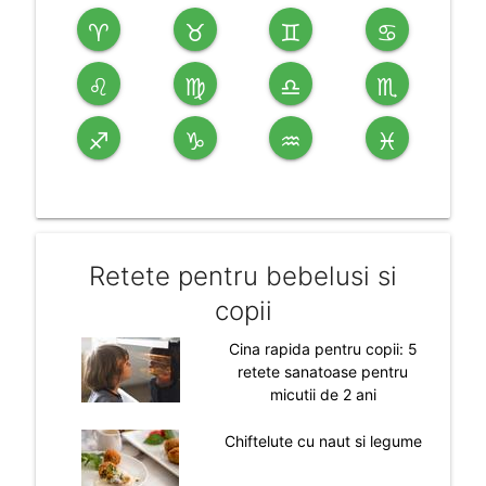
♈
♉
♊
♋
♌
♍
♎
♏
♐
♑
♒
♓
Retete pentru bebelusi si
copii
Cina rapida pentru copii: 5
retete sanatoase pentru
micutii de 2 ani
Chiftelute cu naut si legume