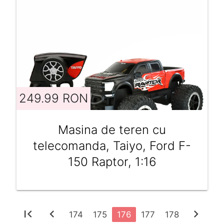
249.99 RON
Masina de teren cu
telecomanda, Taiyo, Ford F-
150 Raptor, 1:16
first_page
chevron_left
chevron_right
174
175
176
177
178