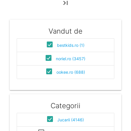
last_page
Vandut de
bestkids.ro (1)
noriel.ro (3457)
ookee.ro (688)
Categorii
Jucarii (4146)