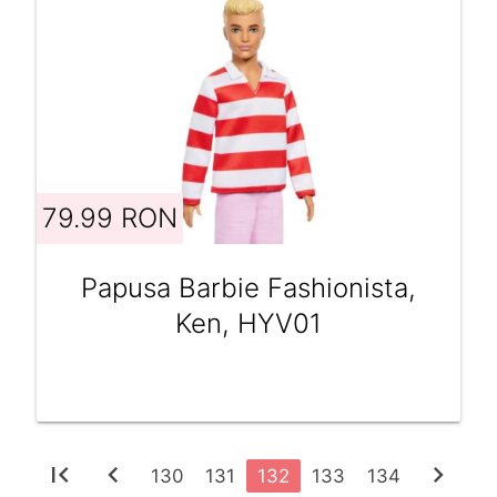
79.99 RON
Papusa Barbie Fashionista,
Ken, HYV01
first_page
chevron_left
chevron_right
130
131
132
133
134