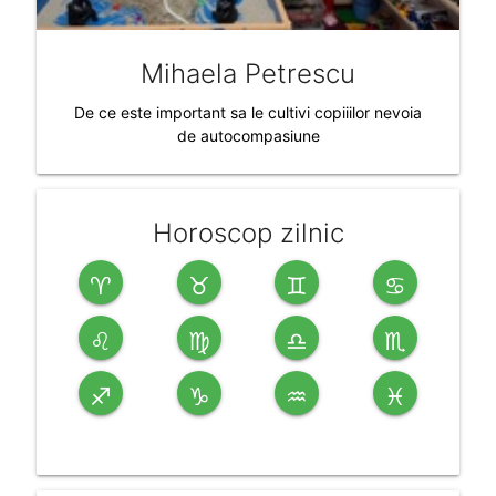
Mihaela Petrescu
De ce este important sa le cultivi copiiilor nevoia
de autocompasiune
Horoscop zilnic
♈
♉
♊
♋
♌
♍
♎
♏
♐
♑
♒
♓