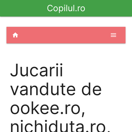
Copilul.ro
home
menu
Jucarii
vandute de
ookee.ro,
nichiduta.ro,