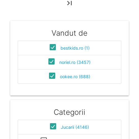
last_page
Vandut de
bestkids.ro (1)
noriel.ro (3457)
ookee.ro (688)
Categorii
Jucarii (4146)