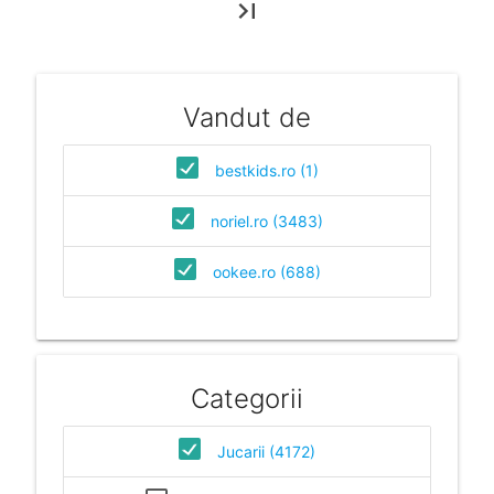
last_page
Vandut de
bestkids.ro (1)
noriel.ro (3483)
ookee.ro (688)
Categorii
Jucarii (4172)