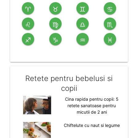
♈
♉
♊
♋
♌
♍
♎
♏
♐
♑
♒
♓
Retete pentru bebelusi si
copii
Cina rapida pentru copii: 5
retete sanatoase pentru
micutii de 2 ani
Chiftelute cu naut si legume