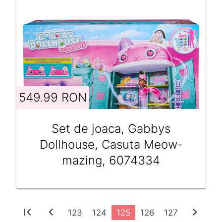
549.99 RON
Set de joaca, Gabbys
Dollhouse, Casuta Meow-
mazing, 6074334
first_page
chevron_left
chevron_right
123
124
125
126
127