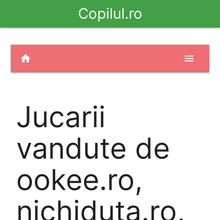
Copilul.ro
home
menu
Jucarii
vandute de
ookee.ro,
nichiduta.ro,