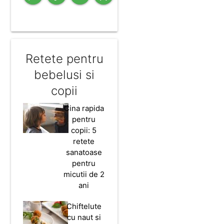
Retete pentru
bebelusi si
copii
Cina rapida
pentru
copii: 5
retete
sanatoase
pentru
micutii de 2
ani
Chiftelute
cu naut si