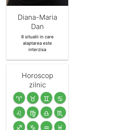
Diana-Maria
Dan
8 situatii in care
alaptarea este
interzisa
Horoscop
zilnic
♈
♉
♊
♋
♌
♍
♎
♏
♐
♑
♒
♓