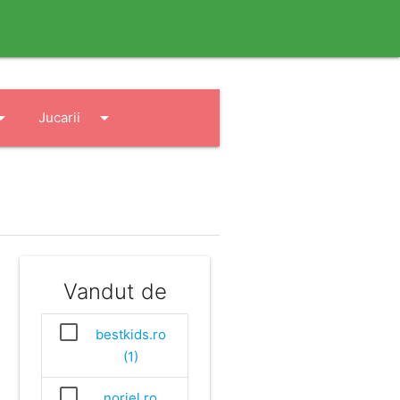
drop_down
arrow_drop_down
Jucarii
Vandut de
bestkids.ro
(1)
noriel.ro