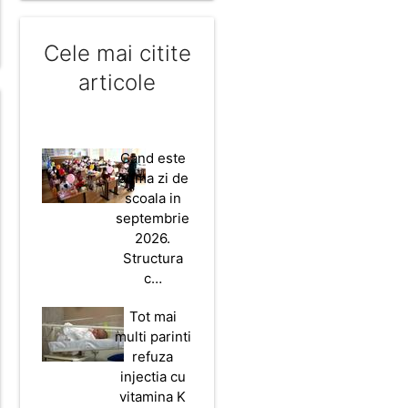
Cele mai citite
articole
Cand este
prima zi de
scoala in
septembrie
2026.
Structura
c…
Tot mai
multi parinti
refuza
injectia cu
vitamina K