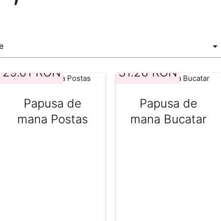
29.61 RON
31.26 RON
Papusa de
Papusa de
mana Postas
mana Bucatar