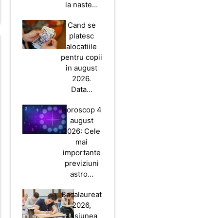
la naste…
Cand se
platesc
alocatiile
pentru copii
in august
2026.
Data…
Horoscop 4
august
2026: Cele
mai
importante
previziuni
astro…
Bacalaureat
2026,
sesiunea