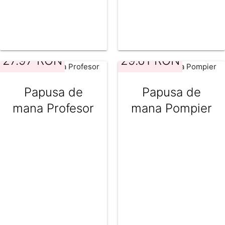
27.97 RON
29.61 RON
Papusa de
Papusa de
mana Profesor
mana Pompier