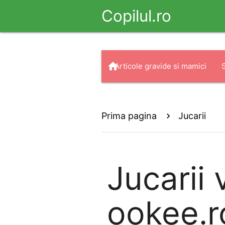
Copilul.ro
home
Articole gravide si mamici
arrow_drop_down
search
Haine
Prima pagina
Jucarii
Jucarii
v
ookee.r