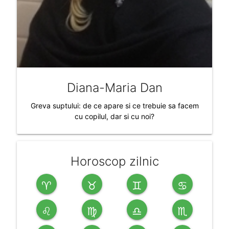
Diana-Maria Dan
Greva suptului: de ce apare si ce trebuie sa facem
cu copilul, dar si cu noi?
Horoscop zilnic
♈
♉
♊
♋
♌
♍
♎
♏