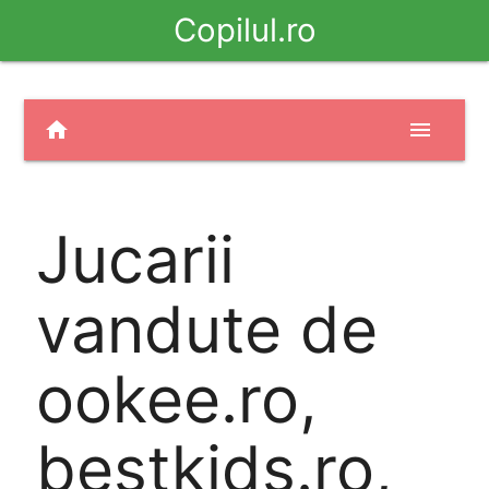
Copilul.ro
home
menu
Jucarii
vandute de
ookee.ro,
bestkids.ro,