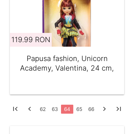
119.99 RON
Papusa fashion, Unicorn
Academy, Valentina, 24 cm,
first_page
chevron_left
chevron_right
last_page
62
63
64
65
66