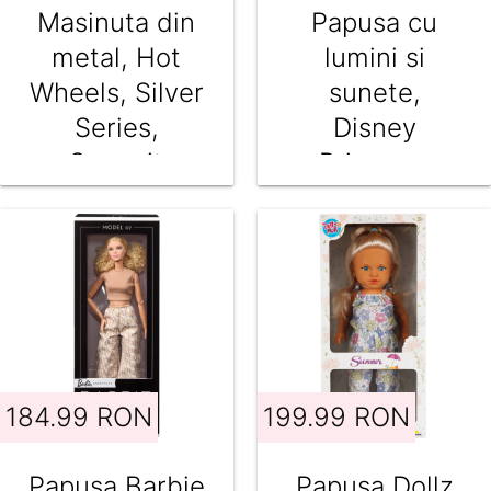
Masinuta din
Papusa cu
metal, Hot
lumini si
Wheels, Silver
sunete,
Series,
Disney
Summit
Princess,
Surge, 1:64,
Cenusareasa,
JLT22
JBF94
184.99 RON
199.99 RON
Papusa Barbie
Papusa Dollz