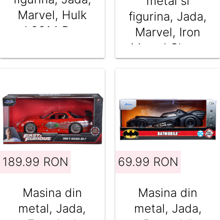
metal si
Marvel, Hulk
figurina, Jada,
si 2014 Ram
Marvel, Iron
1500, 1:24
Man si Chevy
Camaro 2016,
1:24
189.99 RON
69.99 RON
Masina din
Masina din
metal, Jada,
metal, Jada,