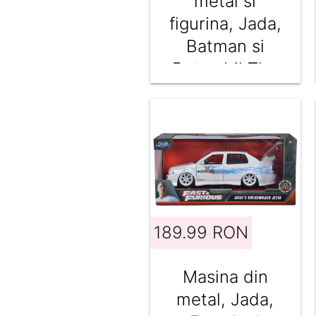
metal si
figurina, Jada,
Batman si
Batmobil The
Dark Night,
1:24
189.99 RON
Masina din
metal, Jada,