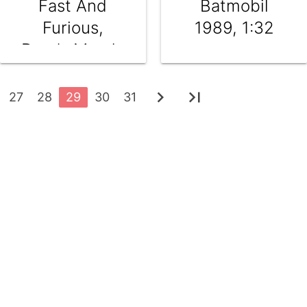
Fast And
Batmobil
Furious,
1989, 1:32
Dom's Mazda
Rx-7 1993,
1:24
chevron_right
last_page
27
28
29
30
31