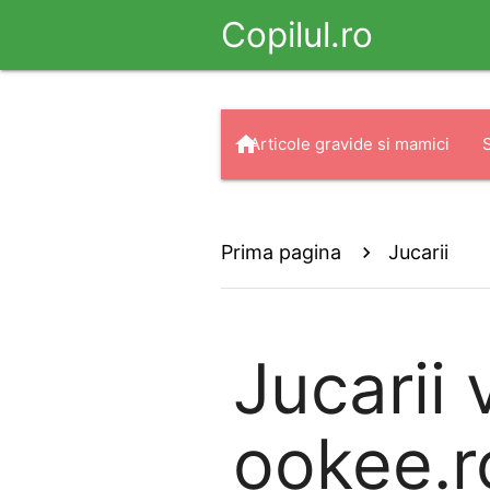
Copilul.ro
home
Articole gravide si mamici
arrow_drop_down
search
Haine
Prima pagina
Jucarii
Jucarii
v
ookee.ro