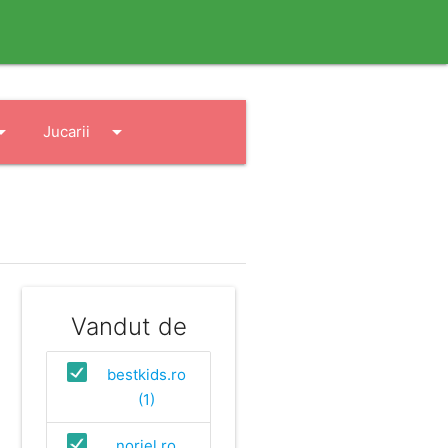
drop_down
arrow_drop_down
Jucarii
Vandut de
bestkids.ro
(1)
noriel.ro