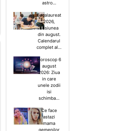
astro…
Bacalaureat
2026,
sesiunea
din august.
Calendarul
complet al…
Horoscop 6
august
2026: Ziua
in care
unele zodii
isi
schimba…
Ce face
astazi
mama
gemenilor