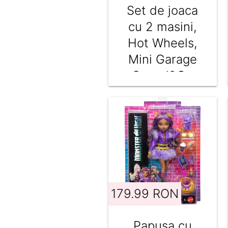
Set de joaca
cu 2 masini,
Hot Wheels,
Mini Garage
Speed&Go
Garage,
JMJ53
179.99 RON
Papusa cu