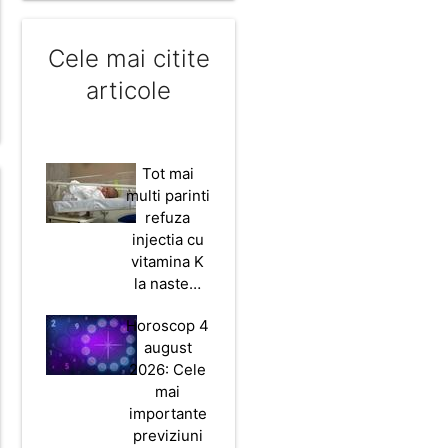
Cele mai citite
articole
Tot mai
multi parinti
refuza
injectia cu
vitamina K
la naste…
Horoscop 4
august
2026: Cele
mai
importante
previziuni