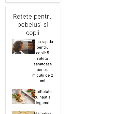
Retete pentru
bebelusi si
copii
Cina rapida
pentru
copii: 5
retete
sanatoase
pentru
micutii de 2
ani
Chiftelute
cu naut si
legume
Mamaliga