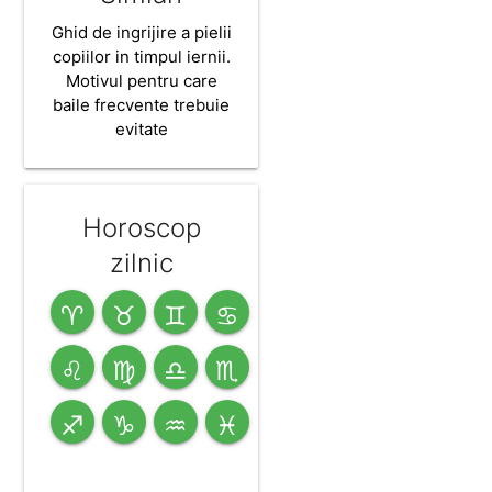
Ghid de ingrijire a pielii
copiilor in timpul iernii.
Motivul pentru care
baile frecvente trebuie
evitate
Horoscop
zilnic
♈
♉
♊
♋
♌
♍
♎
♏
♐
♑
♒
♓