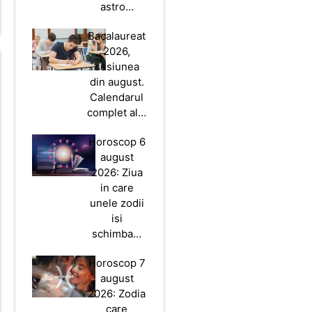
astro…
Bacalaureat
2026,
sesiunea
din august.
Calendarul
complet al…
Horoscop 6
august
2026: Ziua
in care
unele zodii
isi
schimba…
Horoscop 7
august
2026: Zodia
care