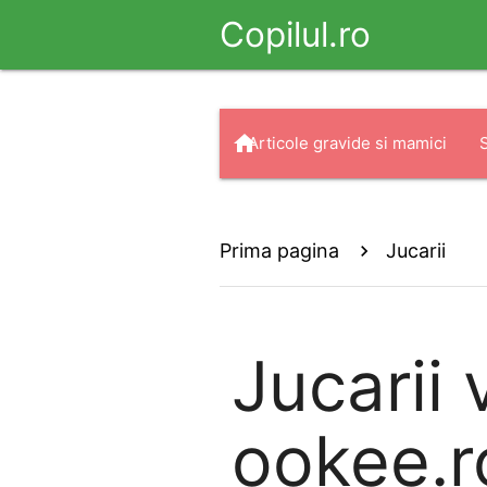
Copilul.ro
home
Articole gravide si mamici
arrow_drop_down
search
Haine
Prima pagina
Jucarii
Jucarii
v
ookee.r