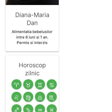
Diana-Maria
Dan
Alimentatia bebelusilor
intre 6 luni si 1 an.
Permis si interzis
Horoscop
zilnic
♈
♉
♊
♋
♌
♍
♎
♏
♐
♑
♒
♓