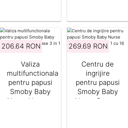
206.64 RON
269.69 RON
Valiza
Centru de
multifunctionala
ingrijire
pentru papusi
pentru papusi
Smoby Baby
Smoby Baby
Nurse Nursery
Nurse Cocoon
Suitcase 3 in 1
Nursery 3 in 1
cu 6 accesorii
cu 16