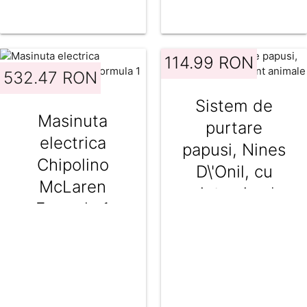
accesorii
114.99 RON
532.47 RON
Sistem de
Masinuta
purtare
electrica
papusi, Nines
Chipolino
D\'Onil, cu
McLaren
print animale
Formula 1
orange