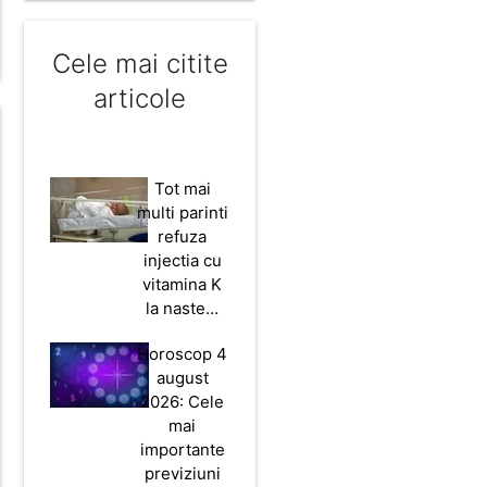
Cele mai citite
articole
Tot mai
multi parinti
refuza
injectia cu
vitamina K
la naste…
Horoscop 4
august
2026: Cele
mai
importante
previziuni