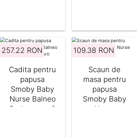
257.22 RON
109.38 RON
Cadita pentru
Scaun de
papusa
masa pentru
Smoby Baby
papusa
Nurse Balneo
Smoby Baby
Bath roz cu 3
Nurse
accesorii
Highchair