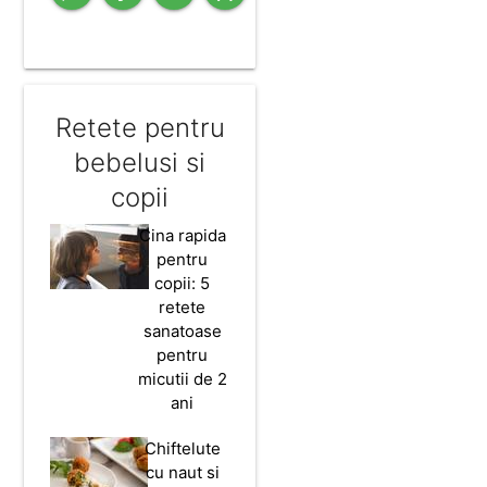
Retete pentru
bebelusi si
copii
Cina rapida
pentru
copii: 5
retete
sanatoase
pentru
micutii de 2
ani
Chiftelute
cu naut si