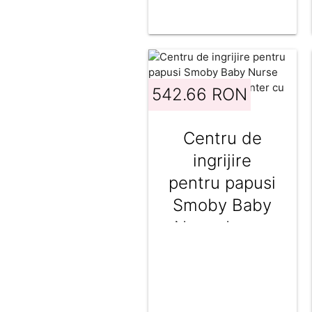
542.66 RON
Centru de
ingrijire
pentru papusi
Smoby Baby
Nurse Large
Doll`s Play
Center cu 18
accesorii