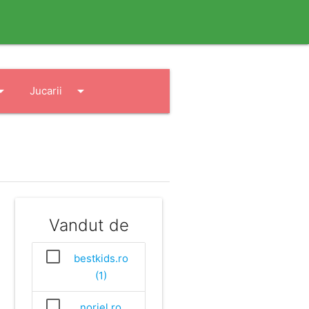
drop_down
arrow_drop_down
Jucarii
Vandut de
bestkids.ro
(1)
noriel.ro