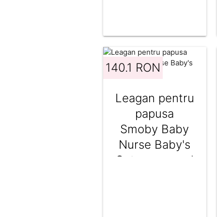
140.1 RON
Leagan pentru
papusa
Smoby Baby
Nurse Baby's
Cot cu carusel