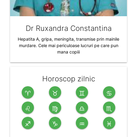
Dr Ruxandra Constantina
Hepatita A, gripa, meningita, transmise prin mainile
murdare. Cele mai periculoase lucruri pe care pun
mana copiii
Horoscop zilnic
♈
♉
♊
♋
♌
♍
♎
♏
♐
♑
♒
♓