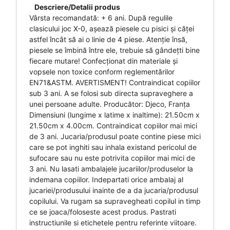
Descriere/Detalii produs
Vârsta recomandată: + 6 ani. După regulile
clasicului joc X-0, așează piesele cu pisici și căței
astfel încât să ai o linie de 4 piese. Atenție însă,
piesele se îmbină între ele, trebuie să gândețti bine
fiecare mutare! Confecționat din materiale și
vopsele non toxice conform reglementărilor
EN71&ASTM. AVERTISMENT! Contraindicat copiilor
sub 3 ani. A se folosi sub directa supraveghere a
unei persoane adulte. Producător: Djeco, Franța
Dimensiuni (lungime x latime x inaltime): 21.50cm x
21.50cm x 4.00cm. Contraindicat copiilor mai mici
de 3 ani. Jucaria/produsul poate contine piese mici
care se pot inghiti sau inhala existand pericolul de
sufocare sau nu este potrivita copiilor mai mici de
3 ani. Nu lasati ambalajele jucariilor/produselor la
indemana copiilor. Indepartati orice ambalaj al
jucariei/produsului inainte de a da jucaria/produsul
copilului. Va rugam sa supravegheati copilul in timp
ce se joaca/foloseste acest produs. Pastrati
instructiunile si etichetele pentru referinte viitoare.