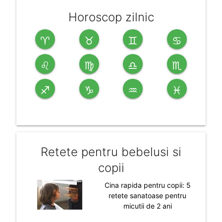
Horoscop zilnic
♈
♉
♊
♋
♌
♍
♎
♏
♐
♑
♒
♓
Retete pentru bebelusi si
copii
Cina rapida pentru copii: 5
retete sanatoase pentru
micutii de 2 ani