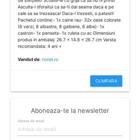
de sterpelit! Scoate-le cu grija ca sa nu fii prins!
Asculta-i sforaitul ca sa-ti dai seama daca e pe
cale sa se trezeasca! Daca-l trezesti, o patesti!
Pachetul contine:- 1x caine rau- 32x oase colorate
(8 verzi, 8 albastre, 8 galbene, 8 albe)- 1x
castron- 1x penseta- 1x ruleta cu ac Dimensiuni
produs in ambalaj: 26.7 x 14.6 x 26.7 cm Varsta
recomandata: 4 ani +
Vandut de
:
noriel.ro
CUMPARA
Aboneaza-te la newsletter
Adresa de email