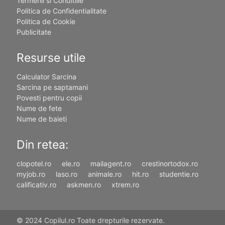
Termenii si Conditiile
Politica de Confidentialitate
Politica de Cookie
Publicitate
Resurse utile
Calculator Sarcina
Sarcina pe saptamani
Povesti pentru copii
Nume de fete
Nume de baieti
Din retea:
clopotel.ro
ele.ro
mailagent.ro
crestinortodox.ro
myjob.ro
laso.ro
animale.ro
hit.ro
studentie.ro
calificativ.ro
askmen.ro
xtrem.ro
© 2024 Copilul.ro Toate drepturile rezervate.