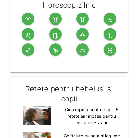
Horoscop zilnic
♈
♉
♊
♋
♌
♍
♎
♏
♐
♑
♒
♓
Retete pentru bebelusi si
copii
Cina rapida pentru copii: 5
retete sanatoase pentru
micutii de 2 ani
Chiftelute cu naut si legume