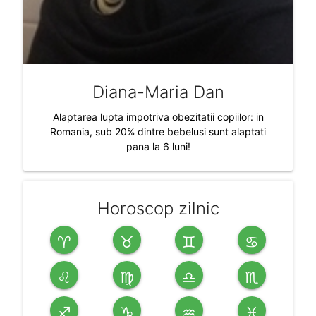
Diana-Maria Dan
Alaptarea lupta impotriva obezitatii copiilor: in
Romania, sub 20% dintre bebelusi sunt alaptati
pana la 6 luni!
Horoscop zilnic
♈
♉
♊
♋
♌
♍
♎
♏
♐
♑
♒
♓