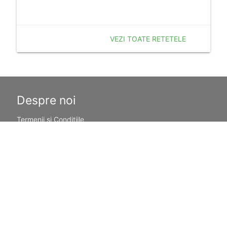
VEZI TOATE RETETELE
Despre noi
Termenii si Conditiile
Politica de Confidentialitate
Politica de Cookie
Publicitate
Resurse utile
Calculator Sarcina
Sarcina pe saptamani
Povesti pentru copii