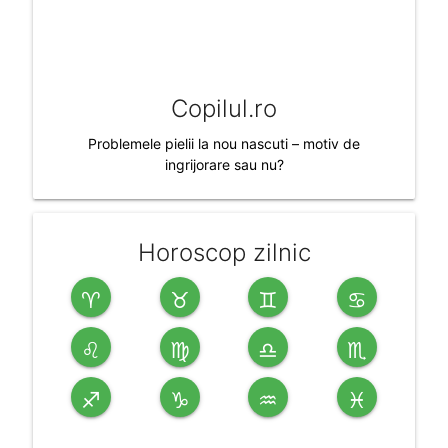
Copilul.ro
Problemele pielii la nou nascuti – motiv de
ingrijorare sau nu?
Horoscop zilnic
♈
♉
♊
♋
♌
♍
♎
♏
♐
♑
♒
♓