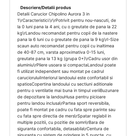
Descriere/Detalii produs
Detalii Carucior Chipolino Aurora 3 in
1\rCaracteristici:\r\rPotrivit pentru nou-nascuti, de
la 0 luni pana la 4 ani, cu o greutate de pana la 22
kg\rLandou recomandat pentru copii de la nastere
pana la 6 luni cu o greutate de pana la 9 kg\rI-Size
scaun auto recomandat pentru copii cu inaltimea
de 40-87 cm, varsta aproximativa 0-15 luni,
greutate pana la 13 kg (grupa 0+)\rCadru usor din
aluminiu\rPliere usoara si compactaLandoul poate
fi utilizat independent sau montat pe cadrul
carucioruluiInteriorul landoului este confortabil si
spatiosCopertina landoului cu sectiuni aditionale
pentru o ventilatie mai buna in timpul veriiBuzunare
de depozitare la landouHusa pentru picioare
pentru landou inclusa\rPartea sport reversibila,
poate fi montat pe cadru cu fata spre parinte sau
cu fata spre directia de mers\rSpatar reglabil in
multiple pozitii, cu pozitie de somn\rBara de
siguranta confortabila, detasabila\rCentura de
siguranta cu sistem de prindere in 5 puncte, cu