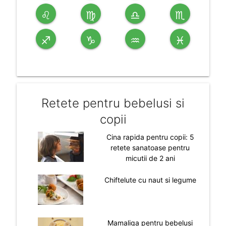
♌
♍
♎
♏
♐
♑
♒
♓
Retete pentru bebelusi si
copii
Cina rapida pentru copii: 5
retete sanatoase pentru
micutii de 2 ani
Chiftelute cu naut si legume
Mamaliga pentru bebelusi