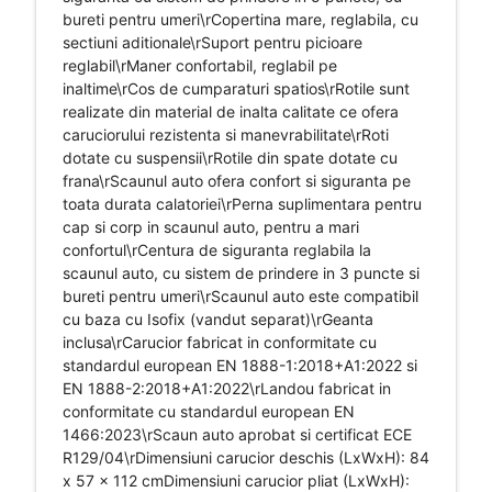
bureti pentru umeri\rCopertina mare, reglabila, cu
sectiuni aditionale\rSuport pentru picioare
reglabil\rManer confortabil, reglabil pe
inaltime\rCos de cumparaturi spatios\rRotile sunt
realizate din material de inalta calitate ce ofera
caruciorului rezistenta si manevrabilitate\rRoti
dotate cu suspensii\rRotile din spate dotate cu
frana\rScaunul auto ofera confort si siguranta pe
toata durata calatoriei\rPerna suplimentara pentru
cap si corp in scaunul auto, pentru a mari
confortul\rCentura de siguranta reglabila la
scaunul auto, cu sistem de prindere in 3 puncte si
bureti pentru umeri\rScaunul auto este compatibil
cu baza cu Isofix (vandut separat)\rGeanta
inclusa\rCarucior fabricat in conformitate cu
standardul european EN 1888-1:2018+A1:2022 si
EN 1888-2:2018+A1:2022\rLandou fabricat in
conformitate cu standardul european EN
1466:2023\rScaun auto aprobat si certificat ECE
R129/04\rDimensiuni carucior deschis (LxWxH): 84
x 57 x 112 cmDimensiuni carucior pliat (LxWxH):