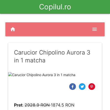
Copilul.ro
home
menu
Carucior Chipolino Aurora 3
in 1 matcha
Pret
2928.9 RON
1874.5 RON
: