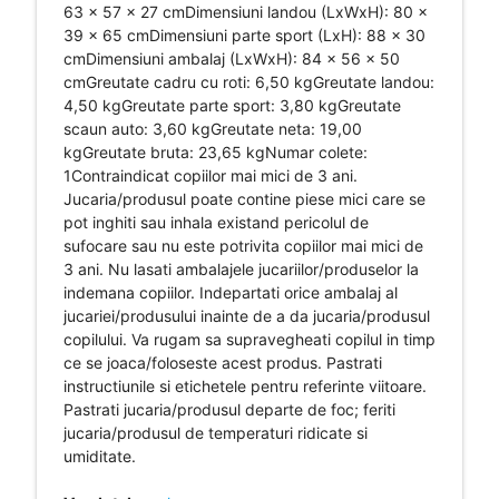
63 x 57 x 27 cmDimensiuni landou (LxWxH): 80 x
39 x 65 cmDimensiuni parte sport (LxH): 88 x 30
cmDimensiuni ambalaj (LxWxH): 84 x 56 x 50
cmGreutate cadru cu roti: 6,50 kgGreutate landou:
4,50 kgGreutate parte sport: 3,80 kgGreutate
scaun auto: 3,60 kgGreutate neta: 19,00
kgGreutate bruta: 23,65 kgNumar colete:
1Contraindicat copiilor mai mici de 3 ani.
Jucaria/produsul poate contine piese mici care se
pot inghiti sau inhala existand pericolul de
sufocare sau nu este potrivita copiilor mai mici de
3 ani. Nu lasati ambalajele jucariilor/produselor la
indemana copiilor. Indepartati orice ambalaj al
jucariei/produsului inainte de a da jucaria/produsul
copilului. Va rugam sa supravegheati copilul in timp
ce se joaca/foloseste acest produs. Pastrati
instructiunile si etichetele pentru referinte viitoare.
Pastrati jucaria/produsul departe de foc; feriti
jucaria/produsul de temperaturi ridicate si
umiditate.