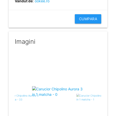
Vandut de
:
ookee.ro
CUMPARA
Imagini