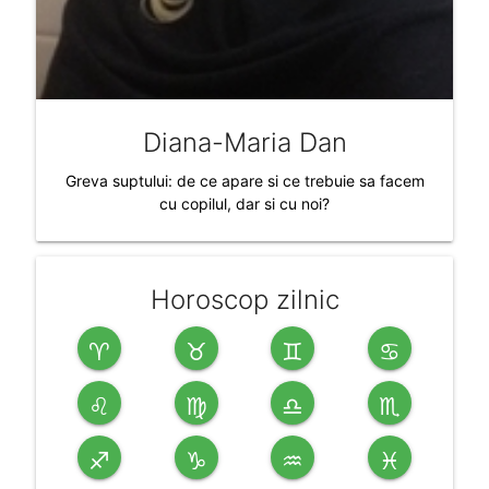
Diana-Maria Dan
Greva suptului: de ce apare si ce trebuie sa facem
cu copilul, dar si cu noi?
Horoscop zilnic
♈
♉
♊
♋
♌
♍
♎
♏
♐
♑
♒
♓