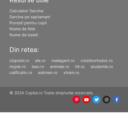
Retete pentru bebelusi si
copii
Cina rapida pentru copii: 5
retete sanatoase pentru
micutii de 2 ani
Chiftelute cu naut si legume
Mamaliga pentru bebelusi
Omleta la cuptor pentru
copii de peste 1 an