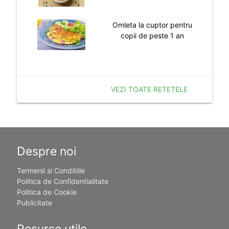
Elisabeta Ratiu
Adio, constipatie, burta umflata si celulita!
Horoscop zilnic
♈
♉
♊
♋
♌
♍
♎
♏
♐
♑
♒
♓