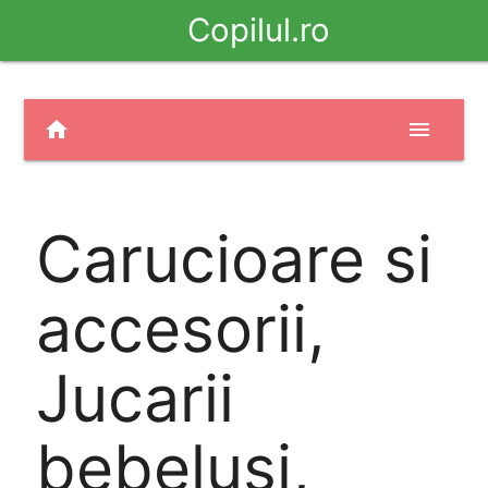
Copilul.ro
home
menu
Carucioare si
accesorii,
Jucarii
bebelusi,