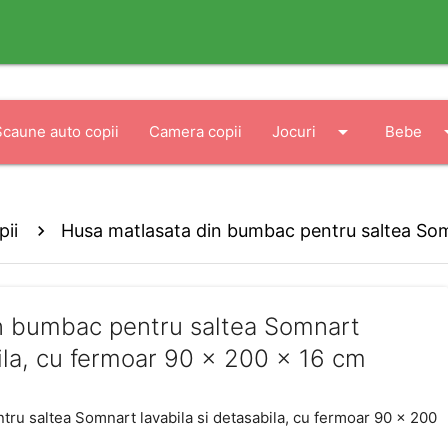
arrow_drop_down
arrow_
Scaune auto copii
Camera copii
Jocuri
Bebe
ii
Husa matlasata din bumbac pentru saltea Somna
m
n bumbac pentru saltea Somnart
bila, cu fermoar 90 x 200 x 16 cm