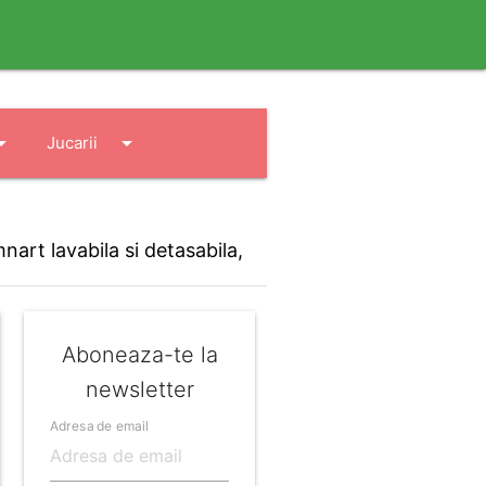
drop_down
arrow_drop_down
Jucarii
rt lavabila si detasabila,
Aboneaza-te la
newsletter
Adresa de email