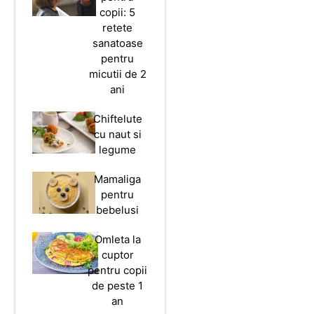
copii: 5
retete
sanatoase
pentru
micutii de 2
ani
Chiftelute
cu naut si
legume
Mamaliga
pentru
bebelusi
Omleta la
cuptor
pentru copii
de peste 1
an