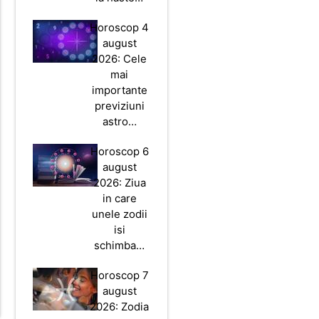
Horoscop 4
august
2026: Cele
mai
importante
previziuni
astro…
Horoscop 6
august
2026: Ziua
in care
unele zodii
isi
schimba…
Horoscop 7
august
2026: Zodia