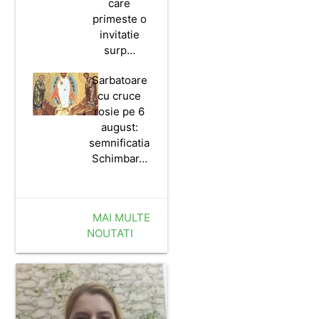
care
primeste o
invitatie
surp…
Sarbatoare
cu cruce
rosie pe 6
august:
semnificatia
Schimbar…
MAI MULTE
NOUTATI