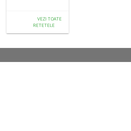
VEZI TOATE
RETETELE
mailagent.ro
o
laso.ro
studentie.ro
.ro
xtrem.ro