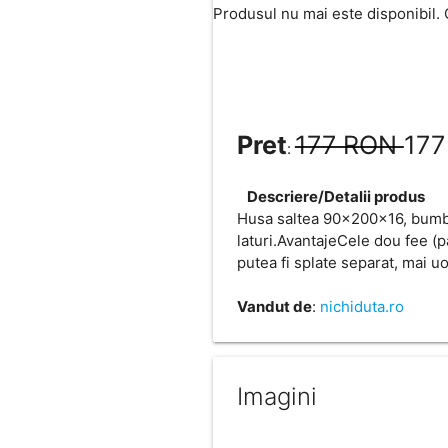
Produsul nu mai este disponibil. 
Pret
177 RON
177
:
Descriere/Detalii produs
Husa saltea 90x200x16, bumbac
laturi.AvantajeCele dou fee (
putea fi splate separat, mai uo
Vandut de
:
nichiduta.ro
Imagini