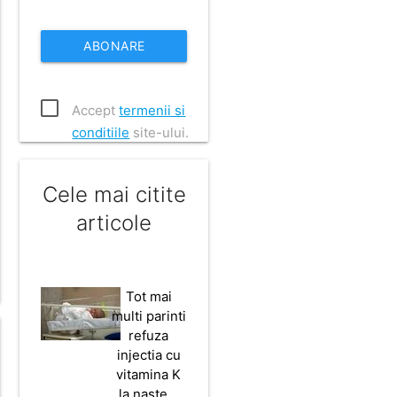
ABONARE
Accept
termenii si
conditiile
site-ului.
Cele mai citite
articole
Tot mai
multi parinti
refuza
injectia cu
vitamina K
la naste…