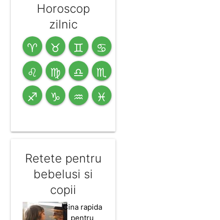
Horoscop
zilnic
♈
♉
♊
♋
♌
♍
♎
♏
♐
♑
♒
♓
Retete pentru
bebelusi si
copii
Cina rapida
pentru