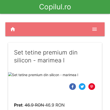
Copilul.ro
home
menu
Set tetine premium din
silicon - marimea l
Pret
46.9 RON
46.9 RON
: