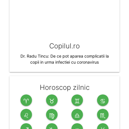
Copilul.ro
Dr. Radu Tincu: De ce pot aparea complicatii la
copii in urma infectiei cu coronavirus
Horoscop zilnic
♈
♉
♊
♋
♌
♍
♎
♏