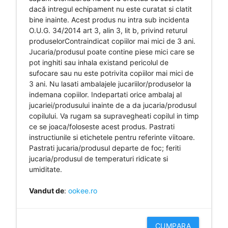
dacă intregul echipament nu este curatat si clatit
bine inainte. Acest produs nu intra sub incidenta
O.U.G. 34/2014 art 3, alin 3, lit b, privind returul
produselorContraindicat copiilor mai mici de 3 ani.
Jucaria/produsul poate contine piese mici care se
pot inghiti sau inhala existand pericolul de
sufocare sau nu este potrivita copiilor mai mici de
3 ani. Nu lasati ambalajele jucariilor/produselor la
indemana copiilor. Indepartati orice ambalaj al
jucariei/produsului inainte de a da jucaria/produsul
copilului. Va rugam sa supravegheati copilul in timp
ce se joaca/foloseste acest produs. Pastrati
instructiunile si etichetele pentru referinte viitoare.
Pastrati jucaria/produsul departe de foc; feriti
jucaria/produsul de temperaturi ridicate si
umiditate.
Vandut de
:
ookee.ro
CUMPARA