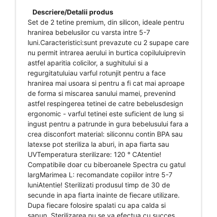
Descriere/Detalii produs
Set de 2 tetine premium, din silicon, ideale pentru
hranirea bebelusilor cu varsta intre 5-7
luni.Caracteristici:sunt prevazute cu 2 supape care
nu permit intrarea aerului in burtica copiluluiprevin
astfel aparitia colicilor, a sughitului si a
regurgitatuluiau varful rotunjit pentru a face
hranirea mai usoara si pentru a fi cat mai aproape
de forma si miscarea sanului mamei, prevenind
astfel respingerea tetinei de catre bebelusdesign
ergonomic - varful tetinei este suficient de lung si
ingust pentru a patrunde in gura bebelusului fara a
crea disconfort material: siliconnu contin BPA sau
latexse pot steriliza la aburi, in apa fiarta sau
UVTemperatura sterilizare: 120 ° CAtentie!
Compatibile doar cu biberoanele Spectra cu gatul
largMarimea L: recomandate copiilor intre 5-7
luniAtentie! Sterilizati produsul timp de 30 de
secunde in apa fiarta inainte de fiecare utilizare.
Dupa fiecare folosire spalati cu apa calda si
sapun. Sterilizarea nu se va efectua cu succes