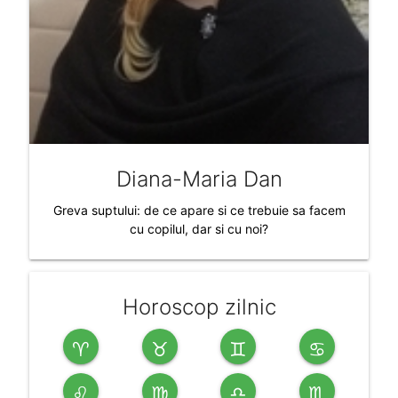
Diana-Maria Dan
Greva suptului: de ce apare si ce trebuie sa facem
cu copilul, dar si cu noi?
Horoscop zilnic
♈
♉
♊
♋
♌
♍
♎
♏