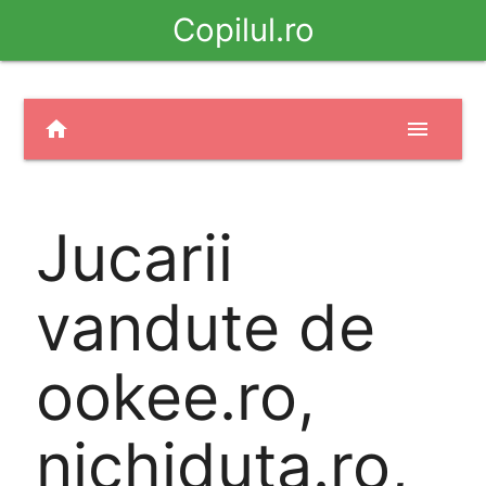
Copilul.ro
home
menu
Jucarii
vandute de
ookee.ro,
nichiduta.ro,