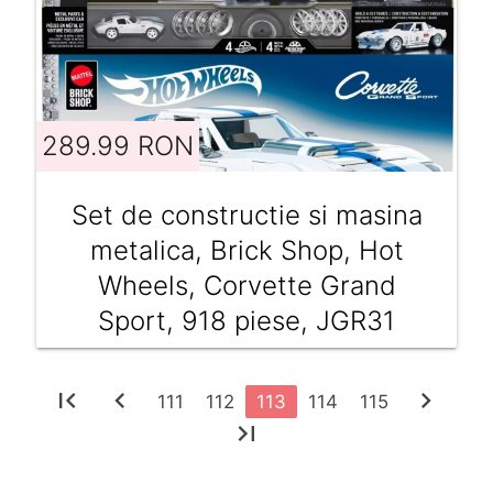
289.99 RON
Set de constructie si masina
metalica, Brick Shop, Hot
Wheels, Corvette Grand
Sport, 918 piese, JGR31
first_page
chevron_left
chevron_right
111
112
113
114
115
last_page