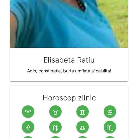
Elisabeta Ratiu
Adio, constipatie, burta umflata si celulita!
Horoscop zilnic
♈
♉
♊
♋
♌
♍
♎
♏