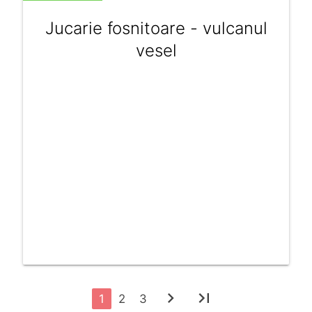
Jucarie fosnitoare - vulcanul
vesel
chevron_right
last_page
1
2
3