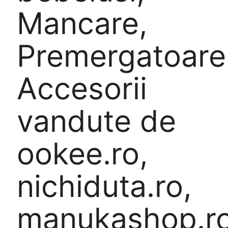
Mancare,
Premergatoare
Accesorii
vandute de
ookee.ro,
nichiduta.ro,
manukashop.ro