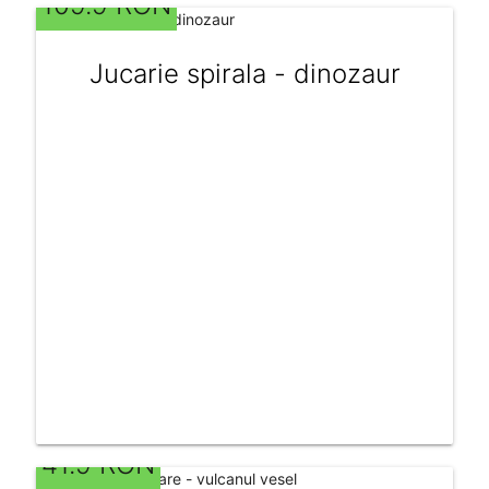
109.9 RON
Jucarie spirala - dinozaur
41.9 RON