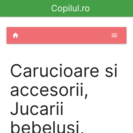
Copilul.ro
home
menu
Carucioare si
accesorii,
Jucarii
bebelusi,